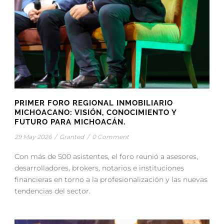
PRIMER FORO REGIONAL INMOBILIARIO
MICHOACANO: VISIÓN, CONOCIMIENTO Y
FUTURO PARA MICHOACÁN.
29 May 2026
/
Granted
/
0 Comment
Con más de 500 asistentes, el foro reunió a asesores,
desarrolladores, brokers, notarios e instituciones
financieras en torno a la profesionalización y las nuevas
tendencias del sector.