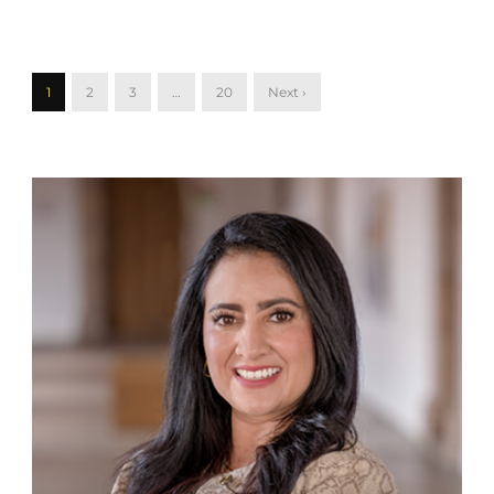
1
2
3
…
20
Next ›