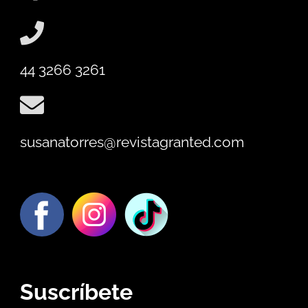
44 3266 3261
susanatorres@revistagranted.com
Suscríbete