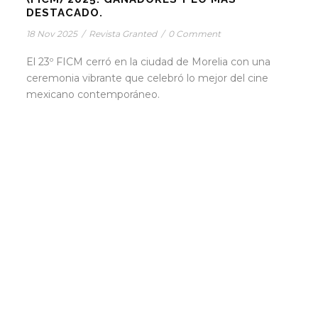
DESTACADO.
18 Nov 2025
/
Revista Granted
/
0 Comment
El 23º FICM cerró en la ciudad de Morelia con una
ceremonia vibrante que celebró lo mejor del cine
mexicano contemporáneo.