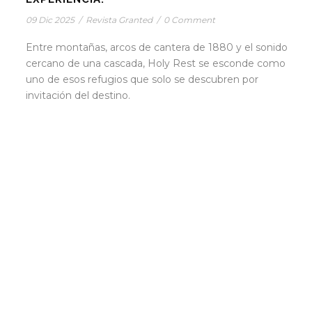
09 Dic 2025
/
Revista Granted
/
0 Comment
Entre montañas, arcos de cantera de 1880 y el sonido
cercano de una cascada, Holy Rest se esconde como
uno de esos refugios que solo se descubren por
invitación del destino.