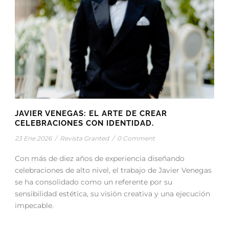
JAVIER VENEGAS: EL ARTE DE CREAR
CELEBRACIONES CON IDENTIDAD.
23 Ene 2026
/
Revista Granted
/
0 Comment
Con más de diez años de experiencia diseñando
celebraciones de alto nivel, el trabajo de Javier Venegas
se ha consolidado como un referente por su
sensibilidad estética, su visión creativa y una ejecución
impecable.