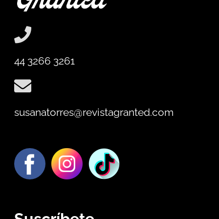
44 3266 3261
susanatorres@revistagranted.com
Suscríbete