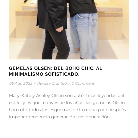
GEMELAS OLSEN: DEL BOHO CHIC, AL
MINIMALISMO SOFISTICADO.
05 Ago 2025
/
Revista Granted
/
0 Comment
Mary-Kate y Ashley Olsen son auténticas leyendas del
estilo, y es que a través de los años, las gemelas Olsen
han roto todos los esquemas de la moda para después
imponer tendencia generación tras generación.