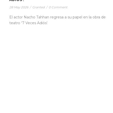
28 May 2026
/
Granted
/
0 Comment
El actor Nacho Tahhan regresa a su papel en la obra de
teatro '7 Veces Adiós'.