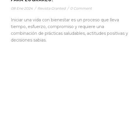
08 Ene 2024
/
Revista Granted
/
0 Comment
Iniciar una vida con bienestar es un proceso que lleva
tiempo, esfuerzo, compromiso y requiere una
combinación de prácticas saludables, actitudes positivas y
decisiones sabias.