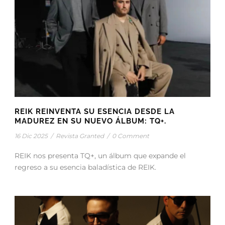
REIK REINVENTA SU ESENCIA DESDE LA
MADUREZ EN SU NUEVO ÁLBUM: TQ+.
16 Dic 2025
/
Revista Granted
/
0 Comment
REIK nos presenta TQ+, un álbum que expande el
regreso a su esencia baladística de REIK.