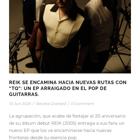
REIK SE ENCAMINA HACIA NUEVAS RUTAS CON
“TQ”: UN EP ARRAIGADO EN EL POP DE
GUITARRAS.
10 Jun 2025
/
Revista Granted
/
0 Comment
La agrupación, que acaba de festejar el 20 aniversario
de su álbum debut REIK (2005) entrega a sus fans un
nuevo EP que los ve encaminarse hacia nuevas
fronteras desde su esencia pop.