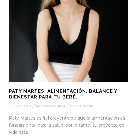
PATY MARTES: ALIMENTACIÓN, BALANCE Y
BIENESTAR PARA TU BEBÉ.
25 Oct 2023
/
Revista Granted
/
0 Comment
Paty Martes es fiel creyente de que la alimentación es
fundamental para la salud, por lo tanto, su proyecto de
vida está...