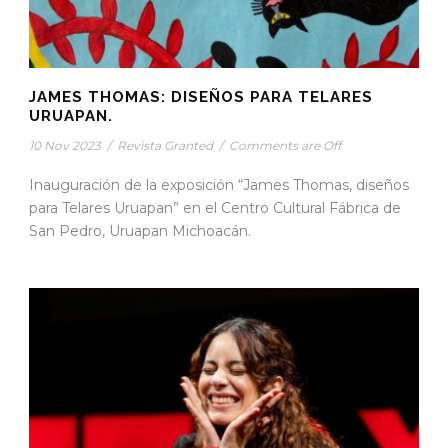
JAMES THOMAS: DISEÑOS PARA TELARES
URUAPAN.
10 Nov 2023
/
Revista Granted
/
Comments are Off
Inauguración de la exposición “James Thomas, diseños
para Telares Uruapan” en el Centro Cultural Fábrica de
San Pedro, Uruapan Michoacán.