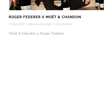
ROGER FEDERER X MOËT & CHANDON
13 Dic 2023
/
Revista Granted
/
0 Comment
Moët & Chandon y Roger Federer