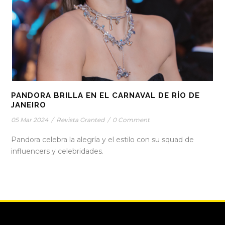
PANDORA BRILLA EN EL CARNAVAL DE RÍO DE
JANEIRO
05 Mar 2024
/
Revista Granted
/
0 Comment
Pandora celebra la alegría y el estilo con su squad de
influencers y celebridades.