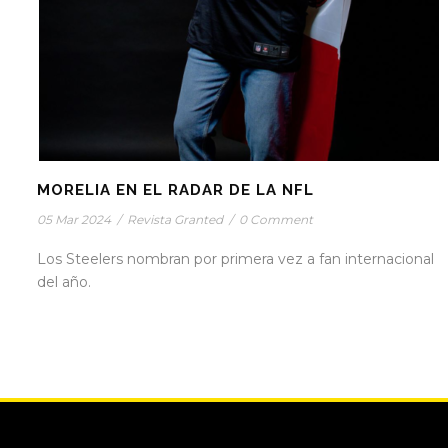
MORELIA EN EL RADAR DE LA NFL
05 Mar 2024
/
Revista Granted
/
0 Comment
Los Steelers nombran por primera vez a fan internacional
del año.