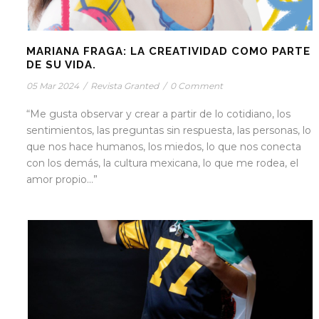
MARIANA FRAGA: LA CREATIVIDAD COMO PARTE
DE SU VIDA.
05 Mar 2024
/
Revista Granted
/
0 Comment
“Me gusta observar y crear a partir de lo cotidiano, los
sentimientos, las preguntas sin respuesta, las personas, lo
que nos hace humanos, los miedos, lo que nos conecta
con los demás, la cultura mexicana, lo que me rodea, el
amor propio...”