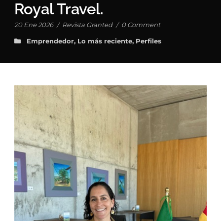
Royal Travel.
20 Ene 2026
/
Revista Granted
/
0 Comment
Emprendedor
,
Lo más reciente
,
Perfiles