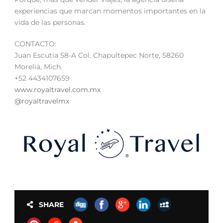
experiencias que marcan momentos importantes en la
vida de las personas.
CONTACTO:
Juan Escutia 58-A Col. Chapultepec Norte, 58260
Morelia, Mich.
+52 4434107659
www.royaltravel.com.mx
@royaltravelmx
SHARE