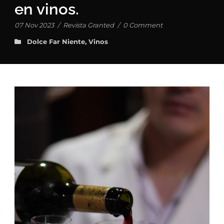
en vinos.
07 Nov 2023
/
Revista Granted
/
0 Comment
Dolce Far Niente
,
Vinos