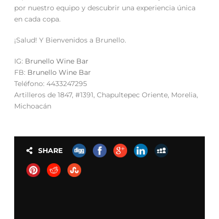
por nuestro equipo y descubrir una experiencia única
en cada copa.
¡Salud! Y Bienvenidos a Brunello.
IG:
Brunello Wine Bar
FB:
Brunello Wine Bar
Teléfono: 4433247295
Artilleros de 1847, #1391, Chapultepec Oriente, Morelia,
Michoacán
SHARE