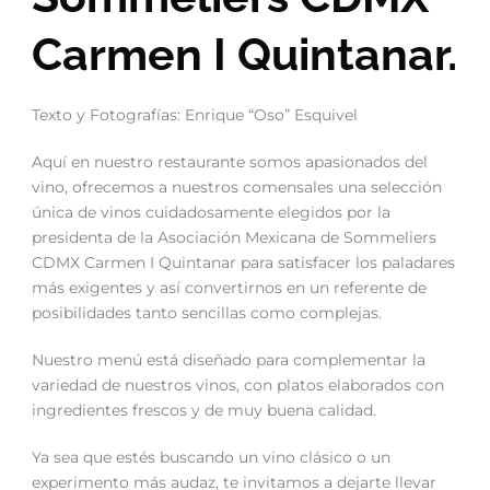
Carmen I Quintanar.
Texto y Fotografías: Enrique “Oso” Esquivel
Aquí en nuestro restaurante somos apasionados del
vino, ofrecemos a nuestros comensales una selección
única de vinos cuidadosamente elegidos por la
presidenta de la Asociación Mexicana de Sommeliers
CDMX Carmen I Quintanar para satisfacer los paladares
más exigentes y así convertirnos en un referente de
posibilidades tanto sencillas como complejas.
Nuestro menú está diseñado para complementar la
variedad de nuestros vinos, con platos elaborados con
ingredientes frescos y de muy buena calidad.
Ya sea que estés buscando un vino clásico o un
experimento más audaz, te invitamos a dejarte llevar