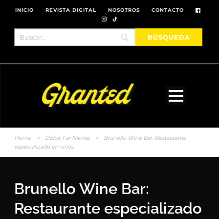
INICIO
REVISTA DIGITAL
NOSOTROS
CONTACTO
Home
>
Dolce Far Niente
>
Brunello Wine Bar: Restaurante
especializado en vinos.
Brunello Wine Bar:
Restaurante especializado