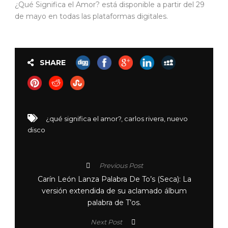
¿Qué Significa el Amor? está disponible a partir del 29
de mayo en todas las plataformas digitales.
SHARE
¿qué significa el amor?
,
carlos rivera
,
nuevo
disco
Previous Post
Carín León Lanza Palabra De To’s (Seca): La
versión extendida de su aclamado álbum
palabra de T’os.
Next Post