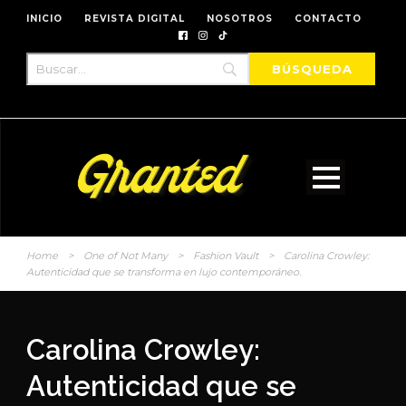
INICIO
REVISTA DIGITAL
NOSOTROS
CONTACTO
Home
>
One of Not Many
>
Fashion Vault
>
Carolina Crowley:
Autenticidad que se transforma en lujo contemporáneo.
Carolina Crowley:
Autenticidad que se