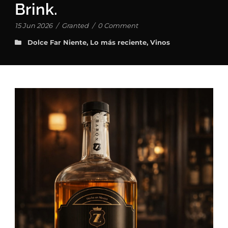
Brink.
15 Jun 2026
/
Granted
/
0 Comment
Dolce Far Niente
,
Lo más reciente
,
Vinos