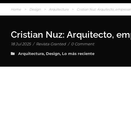
Home
>
Design
>
Arquitectura
>
Cristian Nuz: Arquitecto, empresario
Cristian Nuz: Arquitecto, emp
18 Jul 2025
/
Revista Granted
/
0 Comment
Arquitectura
,
Design
,
Lo más reciente