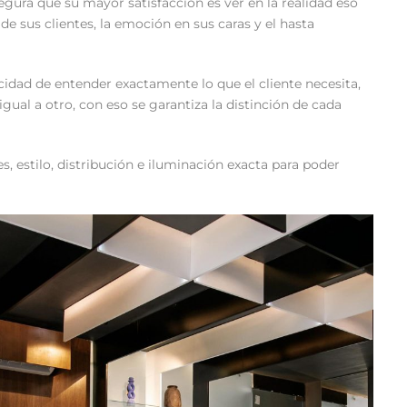
egura que su mayor satisfacción es ver en la realidad eso
de sus clientes, la emoción en sus caras y el hasta
acidad de entender exactamente lo que el cliente necesita,
igual a otro, con eso se garantiza la distinción de cada
s, estilo, distribución e iluminación exacta para poder