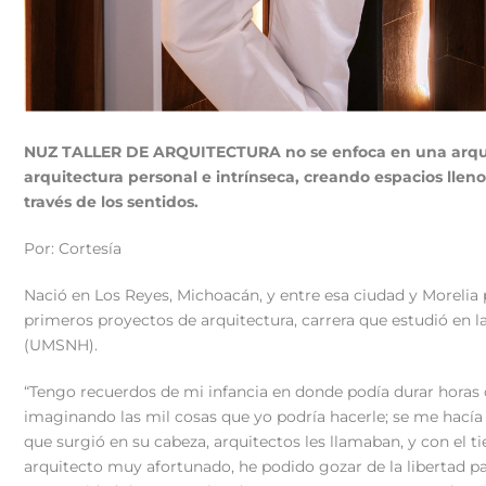
NUZ TALLER DE ARQUITECTURA no se enfoca en una arquite
arquitectura personal e intrínseca, creando espacios lleno
través de los sentidos.
Por: Cortesía
Nació en Los Reyes, Michoacán, y entre esa ciudad y Morelia 
primeros proyectos de arquitectura, carrera que estudió en 
(UMSNH).
“Tengo recuerdos de mi infancia en donde podía durar horas 
imaginando las mil cosas que yo podría hacerle; se me hací
que surgió en su cabeza, arquitectos les llamaban, y con el 
arquitecto muy afortunado, he podido gozar de la libertad pa