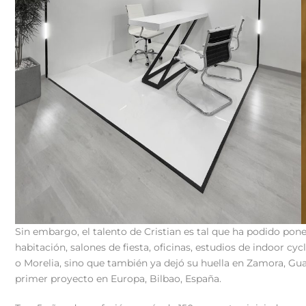
Sin embargo, el talento de Cristian es tal que ha podido pon
habitación, salones de fiesta, oficinas, estudios de indoor cyc
o Morelia, sino que también ya dejó su huella en Zamora, Gua
primer proyecto en Europa, Bilbao, España.