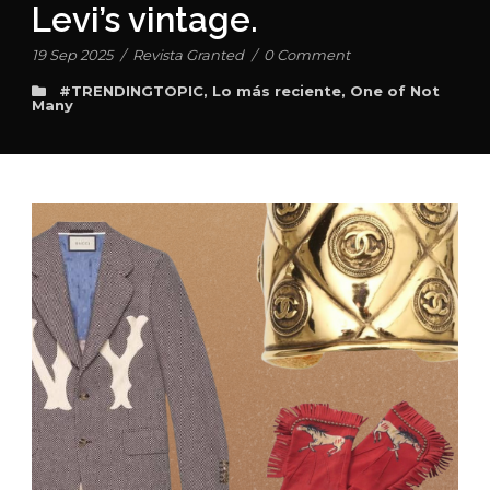
Levi’s vintage.
19 Sep 2025
/
Revista Granted
/
0 Comment
#TRENDINGTOPIC
,
Lo más reciente
,
One of Not
Many