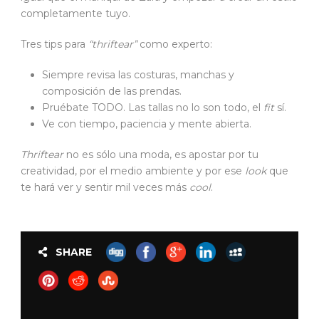
completamente tuyo.
Tres tips para
“thriftear”
como experto:
Siempre revisa las costuras, manchas y
composición de las prendas.
Pruébate TODO. Las tallas no lo son todo, el
fit
sí.
Ve con tiempo, paciencia y mente abierta.
Thriftear
no es sólo una moda, es apostar por tu
creatividad, por el medio ambiente y por ese
look
que
te hará ver y sentir mil veces más
cool
.
SHARE