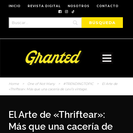
INICIO
REVISTA DIGITAL
NOSOTROS
CONTACTO
Home
>
One of Not Many
>
#TRENDINGTOPIC
>
El Arte de
«Thriftear»: Más que una cacería de Levi’s vintage.
El Arte de «Thriftear»:
Más que una cacería de