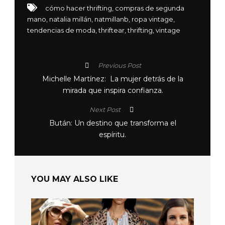
cómo hacer thrifting
,
compras de segunda
mano
,
natalia millán
,
natmillanb
,
ropa vintage
,
tendencias de moda
,
thriftear
,
thrifting
,
vintage
Previous Post
Michelle Martínez: La mujer detrás de la
mirada que inspira confianza.
Next Post
Bután: Un destino que transforma el
espíritu.
YOU MAY ALSO LIKE