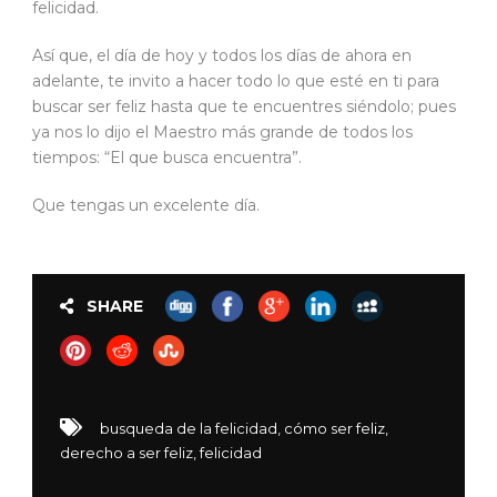
felicidad.
Así que, el día de hoy y todos los días de ahora en
adelante, te invito a hacer todo lo que esté en ti para
buscar ser feliz hasta que te encuentres siéndolo; pues
ya nos lo dijo el Maestro más grande de todos los
tiempos: “El que busca encuentra”.
Que tengas un excelente día.
SHARE
busqueda de la felicidad
,
cómo ser feliz
,
derecho a ser feliz
,
felicidad