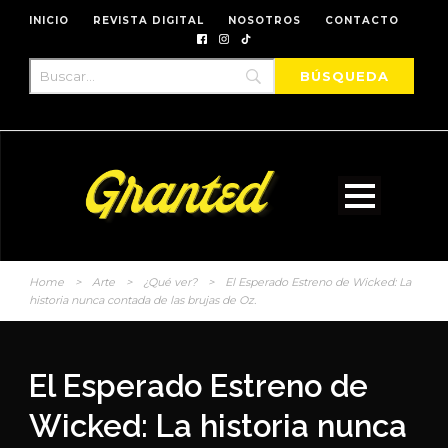
INICIO
REVISTA DIGITAL
NOSOTROS
CONTACTO
Home
>
Arte
>
¿Qué ver?
>
El Esperado Estreno de Wicked: La
historia nunca contada de las brujas de Oz.
El Esperado Estreno de
Wicked: La historia nunca