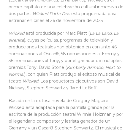
(
Locamente millonarios
,
En el barrio
),
Wicked
es el
primer capítulo de una celebración cultural inmersiva de
dos partes.
Wicked Parte Dos
está programada para
estrenar en cines el 26 de noviembre de 2025.
Wicked
está producida por Marc Platt (
La La Land
,
La
sirenita
), cuyas películas, programas de televisión y
producciones teatrales han obtenido en conjunto 46
nominaciones al Oscar®, 58 nominaciones al Emmy y
36 nominaciones al Tony, y por el ganador de múltiples
premios Tony, David Stone (
Kimberly Akimbo
,
Next to
Normal
), con quien Platt produjo el exitoso musical de
teatro
Wicked
. Los productores ejecutivos son David
Nicksay, Stephen Schwartz y Jared LeBoff.
Basada en la exitosa novela de Gregory Maguire,
Wicked está adaptada para la pantalla grande por la
escritora de la producción teatral Winnie Holzman y por
el legendario compositor y letrista ganador de un
Grammy y un Oscar® Stephen Schwartz. El musical de