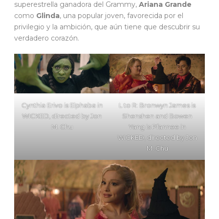
superestrella ganadora del Grammy,
Ariana Grande
como
Glinda
, una popular joven, favorecida por el
privilegio y la ambición, que aún tiene que descubrir su
verdadero corazón.
Cynthia Erivo is Elphaba in
L to R: Bronwyn James is
WICKED, directed by Jon
Shenshen and Bowen
M. Chu
Yang is Pfannee in
WICKED, directed by Jon
M. Chu