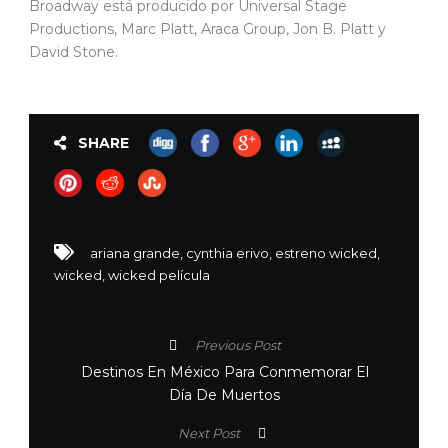
Broadway está producido por Universal Stage
Productions, Marc Platt, Araca Group, Jon B. Platt y
David Stone.
SHARE
ariana grande
,
cynthia erivo
,
estreno wicked
,
wicked
,
wicked película
Previous Post
Destinos En México Para Conmemorar El
Día De Muertos
Next Post