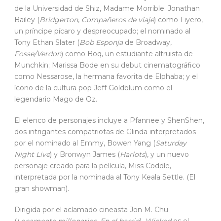
de la Universidad de Shiz, Madame Morrible; Jonathan
Bailey (
Bridgerton
,
Compañeros de viaje
) como Fiyero,
un príncipe pícaro y despreocupado; el nominado al
Tony Ethan Slater (
Bob Esponja
de Broadway,
Fosse/Verdon
) como Boq, un estudiante altruista de
Munchkin; Marissa Bode en su debut cinematográfico
como Nessarose, la hermana favorita de Elphaba; y el
ícono de la cultura pop Jeff Goldblum como el
legendario Mago de Oz.
El elenco de personajes incluye a Pfannee y ShenShen,
dos intrigantes compatriotas de Glinda interpretados
por el nominado al Emmy, Bowen Yang (
Saturday
Night Live
) y Bronwyn James (
Harlots
), y un nuevo
personaje creado para la película, Miss Coddle,
interpretada por la nominada al Tony Keala Settle. (El
gran showman).
Dirigida por el aclamado cineasta Jon M. Chu