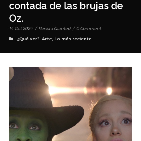
contada de las brujas de
Oz.
14 Oct 2024
/
Revista Granted
/
0 Comment
¿Qué ver?
,
Arte
,
Lo más reciente