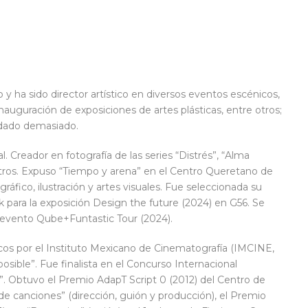
 y ha sido director artístico en diversos eventos escénicos,
nauguración de exposiciones de artes plásticas, entre otros;
a dado demasiado.
ral. Creador en fotografía de las series “Distrés”, “Alma
tros. Expuso “Tiempo y arena” en el Centro Queretano de
ráfico, ilustración y artes visuales. Fue seleccionada su
 para la exposición Design the future (2024) en G56. Se
l evento Qube+Funtastic Tour (2024).
os por el Instituto Mexicano de Cinematografía (IMCINE,
osible”. Fue finalista en el Concurso Internacional
”. Obtuvo el Premio AdapT Script 0 (2012) del Centro de
e canciones” (dirección, guión y producción), el Premio