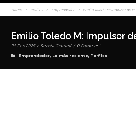
Home
>
Perfiles
>
Emprendedor
>
Emilio Toledo M: Impulsor de la 
Emilio Toledo M: Impulsor de
24 Ene 2025
/
Revista Granted
/
0 Comment
Emprendedor
,
Lo más reciente
,
Perfiles