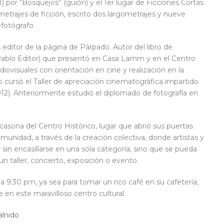
1) por “Bosquejos” (guión) y el 1er lugar de Ficciones Cortas
metrajes de ficción, escrito dos largometrajes y nueve
fotógrafo.
editor de la página de Párpado. Autor del libro de
an Pablo Editor) que presentó en Casa Lamm y en el Centro
diovisuales con orientación en cine y realización en la
 cursó el Taller de apreciación cinematográfica impartido
2012). Anteriormente estudió el diplomado de fotografía en
 casona del Centro Histórico, lugar que abrió sus puertas
munidad, a través de la creación colectiva, donde artistas y
sin encasillarse en una sola categoría, sino que se pueda
n taller, concierto, exposición o evento.
 9:30 pm, ya sea para tomar un rico café en su cafetería,
 en este maravilloso centro cultural.
alnido