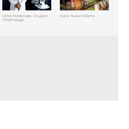
Víctor Maldonado: Cirujano
Xuna: Nuevo Vallarta.
Oftalmólogo.