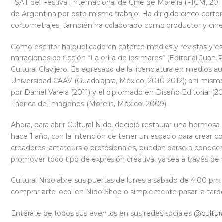
I.SAT del Festival Internacional de Cine de Morelia (FICM, 201
de Argentina por este mismo trabajo. Ha dirigido cinco corto
cortometrajes; también ha colaborado como productor y cine
Como escritor ha publicado en catorce medios y revistas y es 
narraciones de ficción “La orilla de los mares” (Editorial Ju
Cultural Clavijero. Es egresado de la licenciatura en medios au
Universidad CAAV (Guadalajara, México, 2010-2012); ahí mismo
por Daniel Varela (2011) y el diplomado en Diseño Editorial (
Fábrica de Imágenes (Morelia, México, 2009).
Ahora, para abrir Cultural Nido, decidió restaurar una hermosa
hace 1 año, con la intención de tener un espacio para crear co
creadores, amateurs o profesionales, puedan darse a conocer 
promover todo tipo de expresión creativa, ya sea a través de u
Cultural Nido abre sus puertas de lunes a sábado de 4:00 pm a
comprar arte local en Nido Shop o simplemente pasar la tarde
Entérate de todos sus eventos en sus redes sociales
@cultur