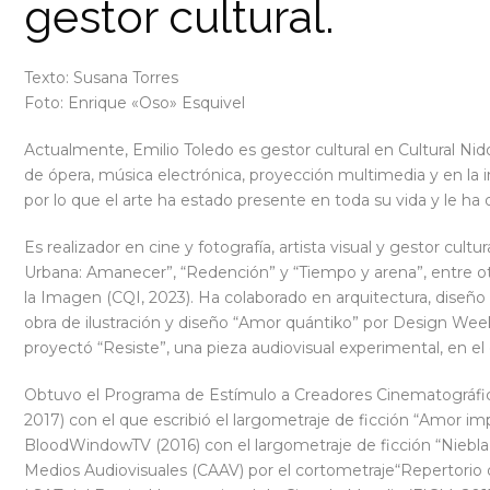
gestor cultural.
Texto: Susana Torres
Foto: Enrique «Oso» Esquivel
Actualmente, Emilio Toledo es gestor cultural en Cultural Nido
de ópera, música electrónica, proyección multimedia y en la i
por lo que el arte ha estado presente en toda su vida y le h
Es realizador en cine y fotografía, artista visual y gestor cultu
Urbana: Amanecer”, “Redención” y “Tiempo y arena”, entre o
la Imagen (CQI, 2023). Ha colaborado en arquitectura, diseño g
obra de ilustración y diseño “Amor quántiko” por Design Week
proyectó “Resiste”, una pieza audiovisual experimental, en e
Obtuvo el Programa de Estímulo a Creadores Cinematográfic
2017) con el que escribió el largometraje de ficción “Amor imp
BloodWindowTV (2016) con el largometraje de ficción “Niebla
Medios Audiovisuales (CAAV) por el cortometraje“Repertorio d