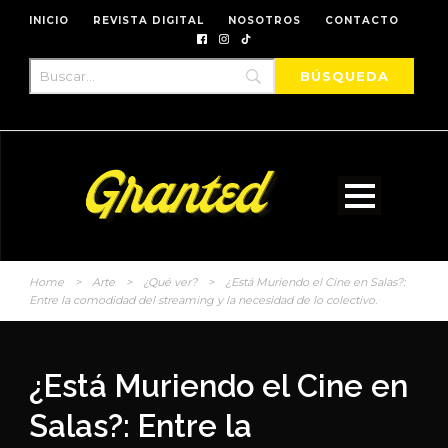
INICIO
REVISTA DIGITAL
NOSOTROS
CONTACTO
Home
>
Arte
>
¿Qué ver?
>
¿Está Muriendo el Cine en Salas?:
Entre la comodidad del streaming y la necesidad de lo colectivo.
¿Está Muriendo el Cine en
Salas?: Entre la