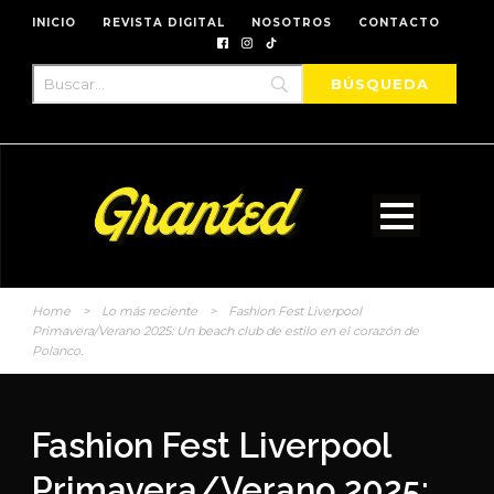
INICIO
REVISTA DIGITAL
NOSOTROS
CONTACTO
Home
>
Lo más reciente
>
Fashion Fest Liverpool
Primavera/Verano 2025: Un beach club de estilo en el corazón de
Polanco.
Fashion Fest Liverpool
Primavera/Verano 2025: