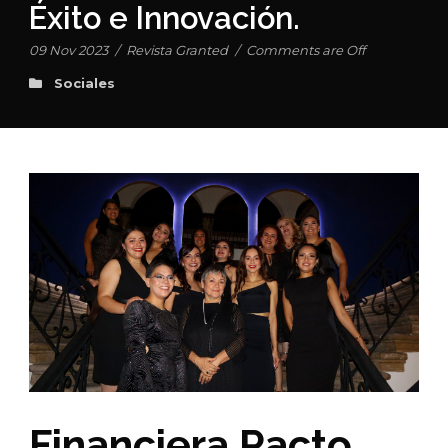
Éxito e Innovación.
09 Nov 2023
/
Revista Granted
/
Comments are Off
Sociales
Financiera Pacto