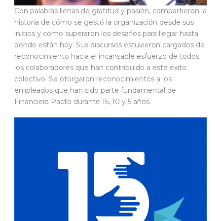
Con palabras llenas de gratitud y pasión, compartieron la
historia de cómo se gestó la organización desde sus
inicios y cómo superaron los desafíos para llegar hasta
donde están hoy. Sus discursos estuvieron cargados de
reconocimiento hacia el incansable esfuerzo de todos
los colaboradores que han contribuido a este éxito
colectivo. Se otorgaron reconocimientos a los
empleados que han sido parte fundamental de
Financiera Pacto durante 15, 10 y 5 años.