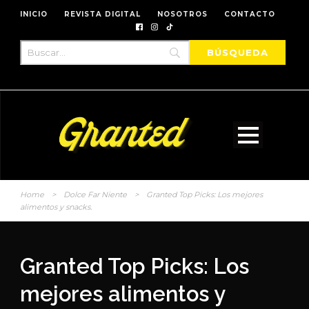
INICIO
REVISTA DIGITAL
NOSOTROS
CONTACTO
Home
>
Dolce Far Niente
>
Granted Top Picks: Los mejores
alimentos y snacks.
Granted Top Picks: Los
mejores alimentos y