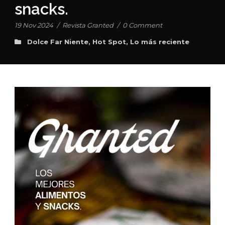
snacks.
19 Nov 2024
/
Revista Granted
/
0 Comment
Dolce Far Niente
,
Hot Spot
,
Lo más reciente