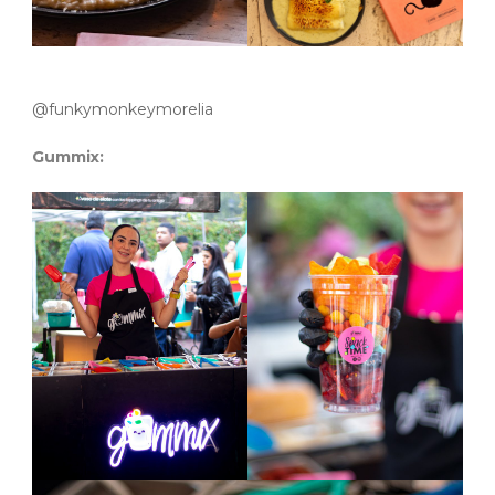
@funkymonkeymorelia
Gummix: