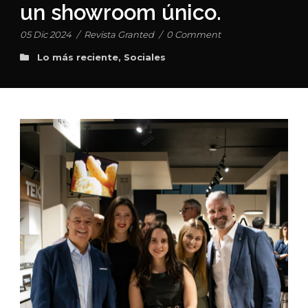
un showroom único.
05 Dic 2024
/
Revista Granted
/
0 Comment
Lo más reciente
,
Sociales