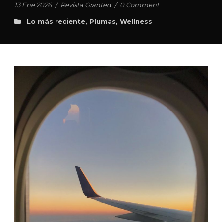
13 Ene 2026
/
Revista Granted
/
0 Comment
Lo más reciente
,
Plumas
,
Wellness