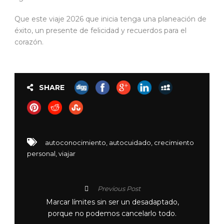
Que este viaje 2026 que inicia tenga una planeación de
éxito, un presente de felicidad y recuerdos para el
corazón.
SHARE
autoconocimiento
,
autocuidado
,
crecimiento
personal
,
viajar
Previous Post
Marcar límites sin ser un desadaptado,
porque no podemos cancelarlo todo.