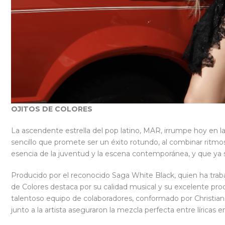
OJITOS DE COLORES
La ascendente estrella del pop latino, MAR, irrumpe hoy en 
sencillo que promete ser un éxito rotundo, al combinar ritm
esencia de la juventud y la escena contemporánea, y que ya 
Producido por el reconocido Saga White Black, quien ha trabaj
de Colores destaca por su calidad musical y su excelente pro
talentoso equipo de colaboradores, conformado por Christia
junto a la artista aseguraron la mezcla perfecta entre líricas 