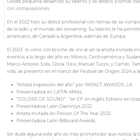
Desde pequeña desarrolló su talento y se dedicó a tomar cla
con composiciones.
En el 2022 hizo su debut profesional con temas de su composi
de la radio y el mundo del streaming. Su talento le ha permit
americano, de Canadá a Argentina, además de Europa.
El 2023 lo cerró con broche de oro al ser la artista invitada
eventos a lo largo del año en México, Centroamérica y Suda
Marco Antonio Solís, Gloria Trevi, Manuel Turizo, y Camilo. T
vida, se presentó en el marco del Festival de Origen 2024 a la
“Artista inspiración del año” por IMPACT AWARDS, LA.
Presentadora en LATIN AMAs.
“COLORS OF SOUND” . 1er EP en inglés Estreno en todas 
Presentadora Latin Grammys 2022
Artista invitada en Person Of The Year 2022.
Presentadora Latin Billboard Awards.
Sin duda alguna este año es más prometedor que nunca, la 