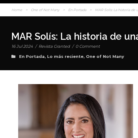
Home
>
One of Not Many
>
En Portada
>
MAR Solís: La historia de u
MAR Solís: La historia de un
16 Jul 2024
/
Revista Granted
/
0 Comment
En Portada
,
Lo más reciente
,
One of Not Many