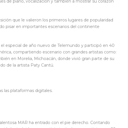
ses de piano, vocalización y también a mostrar su corazón
ción que le valieron los primeros lugares de popularidad
ido pisar en importantes escenarios del continente
 en el especial de año nuevo de Telemundo y participó en 40
mérica, compartiendo escenario con grandes artistas como:
ambién en Morelia, Michoacán, donde vivió gran parte de su
do de la artista Paty Cantú.
las plataformas digitales.
talentosa MAR ha entrado con el pie derecho. Contando