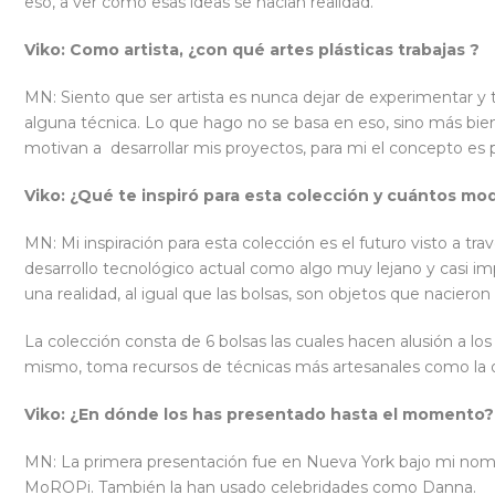
eso, a ver cómo esas ideas se hacían realidad.
Viko: Como artista, ¿con qué artes plásticas trabajas ?
MN: Siento que ser artista es nunca dejar de experimentar y
alguna técnica. Lo que hago no se basa en eso, sino más bien
motivan a desarrollar mis proyectos, para mi el concepto es pr
Viko: ¿Qué te inspiró para esta colección y cuántos mo
MN: Mi inspiración para esta colección es el futuro visto a tr
desarrollo tecnológico actual como algo muy lejano y casi 
una realidad, al igual que las bolsas, son objetos que naciero
La colección consta de 6 bolsas las cuales hacen alusión a los 
mismo, toma recursos de técnicas más artesanales como la o
Viko: ¿En dónde los has presentado hasta el momento
MN: La primera presentación fue en Nueva York bajo mi nombr
MoROPi. También la han usado celebridades como Danna.