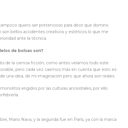
 tampoco quiero ser pretencioso para decir que domino
 son bellos accidentes creativos y estéticos lo que me
ioridad ante la técnica.
delos de bolsas son?
avés de la ciencia ficción, como antes veíamos todo este
imposible, pero cada vez caemos más en cuenta que esto es
n de una idea, de mi imaginación pero que ahora son reales.
monolitos erigidos por las culturas ancestrales, por ello
rfebrería.
?
e, Mario Nava, y la segunda fue en París, ya con la marca