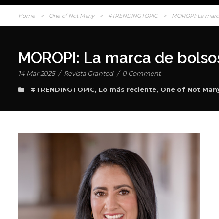
Home
>
One of Not Many
>
#TRENDINGTOPIC
>
MOROPI: La marca 
MOROPI: La marca de bolsos
14 Mar 2025
/
Revista Granted
/
0 Comment
#TRENDINGTOPIC
,
Lo más reciente
,
One of Not Man