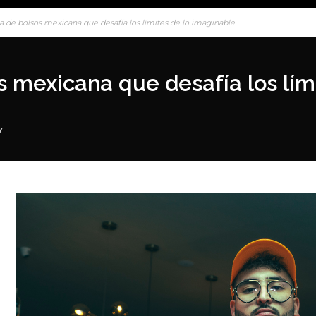
de bolsos mexicana que desafía los límites de lo imaginable.
 mexicana que desafía los lími
y