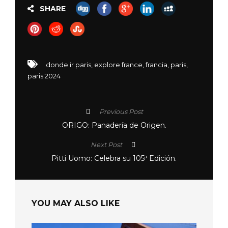
SHARE
donde ir paris
,
explore france
,
francia
,
paris
,
paris 2024
Previous Post
ORIGO: Panadería de Origen.
Next Post
Pitti Uomo: Celebra su 105ª Edición.
YOU MAY ALSO LIKE