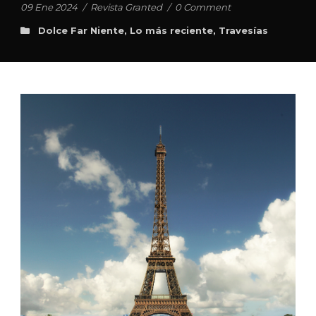
09 Ene 2024
/
Revista Granted
/
0 Comment
Dolce Far Niente
,
Lo más reciente
,
Travesías