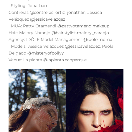
Styling: Jonathan
Contreras
@contreras_ortiz_jonathan
, Jessica
Velázquez
@jessicavelazqez
MUA: Patty Otamendi
@pattyotamendimakeup
Hair: Malory Naranjo
@hairstylist.malory_naranjo
Agency: IDÔLE Model Management
@idole.moma
Models: Jessica Velázquez
@jessicavelazqez
, Paola
Delgado
@misteryofpollyy
Venue: La planta
@laplanta.ecoparque