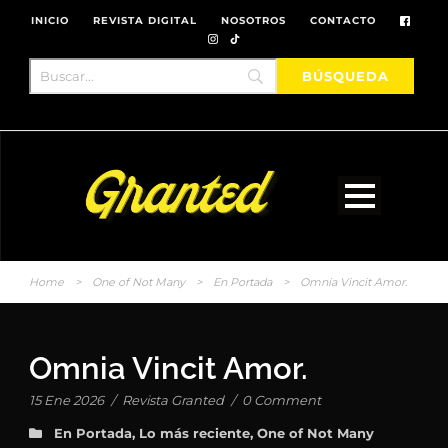
INICIO
REVISTA DIGITAL
NOSOTROS
CONTACTO
Home
>
One of Not Many
>
En Portada
>
Omnia Vincit Amor.
Omnia Vincit Amor.
15 Ene 2026
/
Revista Granted
/
0 Comment
En Portada
,
Lo más reciente
,
One of Not Many