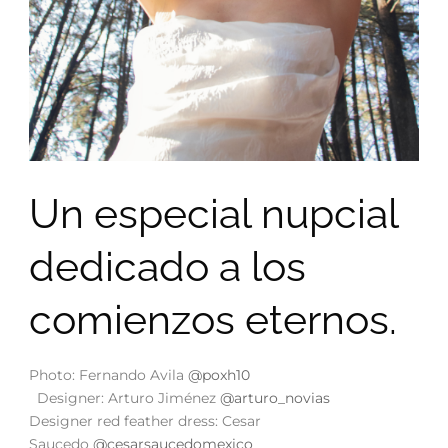
Un especial nupcial
dedicado a los
comienzos eternos.
Photo: Fernando Avila
@poxh10
Designer: Arturo Jiménez
@arturo_novias
Designer red feather dress: Cesar
Saucedo
@cesarsaucedomexico