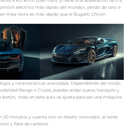
ente a 412 km/h (256 mph), y tiene una aceleración de 0 a
automóvil eléctrico más rápido del mundo», yendo de cero a
n línea recta es más rápido que el Bugatti Chiron.
nología y características avanzadas. Dependiendo del modo
modalidad Range o Cruise, puedes andar suave, tranquilo y
o botón, todo en este auto se ajusta para ser una máquina
n 20 minutos y cuenta con un diseño innovador, al tener
inio y fibra de carbono.