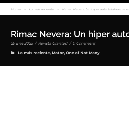
Home
>
Lo más reciente
>
Rimac Nevera: Un hiper auto totalmente el
Rimac Nevera: Un hiper auto
29 Ene 2025
/
Revista Granted
/
0 Comment
Lo más reciente
,
Motor
,
One of Not Many