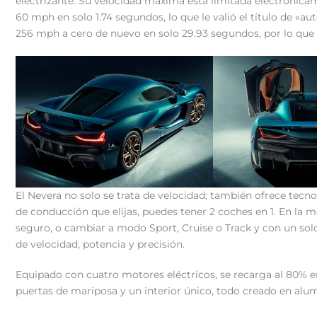
electrizante. Su velocidad máxima está limitada electrónicam
60 mph en solo 1.74 segundos, lo que le valió el título de «
256 mph a cero de nuevo en solo 29.93 segundos, por lo que e
El Nevera no solo se trata de velocidad; también ofrece tec
de conducción que elijas, puedes tener 2 coches en 1. En la 
seguro, o cambiar a modo Sport, Cruise o Track y con un sol
de velocidad, potencia y precisión.
Equipado con cuatro motores eléctricos, se recarga al 80% e
puertas de mariposa y un interior único, todo creado en alum