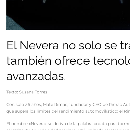
El Nevera no solo se t
también ofrece tecnolo
avanzadas.
Texto: Susana Torres
Con solo 36 años, Mate Rimac, fundador y CEO de Rimac Auto
que supera los límites del rendimiento automovilístico: el R
El nombre «Nevera» se deriva de la palabra croata para torm