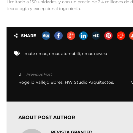
Limitado a 150 unidades, y con un precio de 2.4 millones de 
tecnología y excepcional ingeniería.
SHARE
mate rimac
,
rimac atomobili
,
rimac nevera
Previous Post
Rogelio Vallejo Bores: HW Studio Arquitectos.
V
ABOUT POST AUTHOR
REVISTA GRANTED