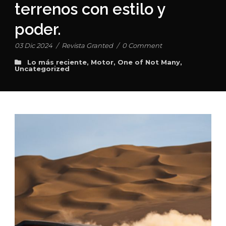
terrenos con estilo y
poder.
03 Dic 2024
/
Revista Granted
/
0 Comment
Lo más reciente
,
Motor
,
One of Not Many
,
Uncategorized