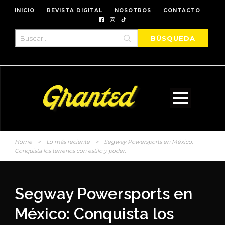
INICIO
REVISTA DIGITAL
NOSOTROS
CONTACTO
Home
>
Lo más reciente
>
Segway Powersports en México:
Conquista los terrenos con estilo y poder.
Segway Powersports en
México: Conquista los