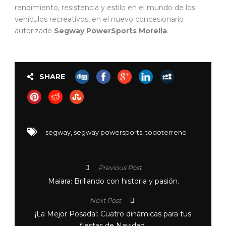
rendimiento, resistencia y estilo en el mundo de los
vehículos recreativos, en el nuevo concesionario
autorizado
Segway PowerSports Morelia
.
SHARE
segway
,
segway powersports
,
todoterreno
Previous Post
Maiara: Brillando con historia y pasión.
Next Post
¡La Mejor Posada!: Cuatro dinámicas para tus
fiestas de Navidad.