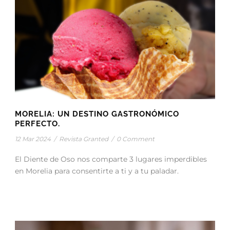
MORELIA: UN DESTINO GASTRONÓMICO
PERFECTO.
12 Mar 2024
/
Revista Granted
/
0 Comment
El Diente de Oso nos comparte 3 lugares imperdibles
en Morelia para consentirte a ti y a tu paladar.