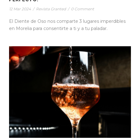
12 Mar 2024
/
Revista Granted
/
0 Comment
El Diente de Oso nos comparte 3 lugares imperdibles
en Morelia para consentirte a ti y a tu paladar.