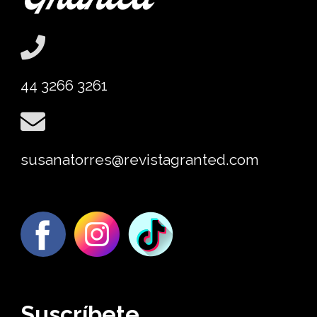
44 3266 3261
susanatorres@revistagranted.com
Suscríbete