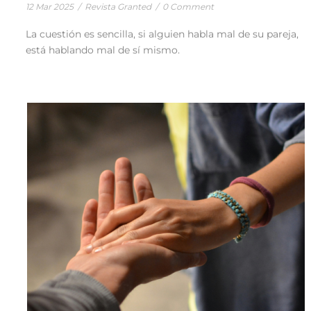
12 Mar 2025
/
Revista Granted
/
0 Comment
La cuestión es sencilla, si alguien habla mal de su pareja,
está hablando mal de sí mismo.