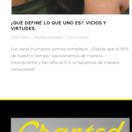
¿QUÉ DEFINE LO QUE UNO ES?: VICIOS Y
VIRTUDES.
11 Jul 2024
/
Revista Granted
/
0 Comment
Los seres humanos somos complejos. ¿Sabías que el 95%
de nuestro tiempo reaccionamos de manera
inconsciente y tan sólo el 5 % lo hacemos de manera
consciente?