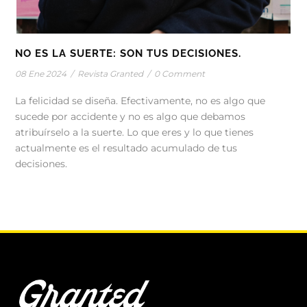
NO ES LA SUERTE: SON TUS DECISIONES.
08 Ene 2024
/
Revista Granted
/
0 Comment
La felicidad se diseña. Efectivamente, no es algo que
sucede por accidente y no es algo que debamos
atribuírselo a la suerte. Lo que eres y lo que tienes
actualmente es el resultado acumulado de tus
decisiones.