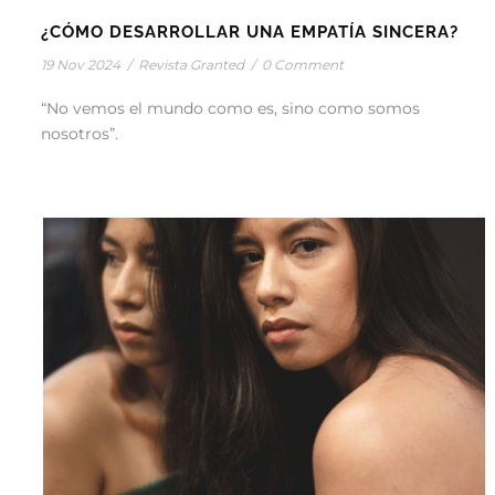
¿CÓMO DESARROLLAR UNA EMPATÍA SINCERA?
19 Nov 2024
/
Revista Granted
/
0 Comment
“No vemos el mundo como es, sino como somos
nosotros”.