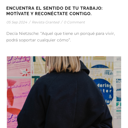
ENCUENTRA EL SENTIDO DE TU TRABAJO:
MOTÍVATE Y RECONÉCTATE CONTIGO.
05 Sep 2024
/
Revista Granted
/
0 Comment
Decía Nietzsche: “Aquel que tiene un porqué para vivir,
podrá soportar cualquier cómo”.