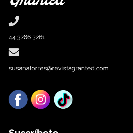
44 3266 3261
susanatorres@revistagranted.com
Suscríbete