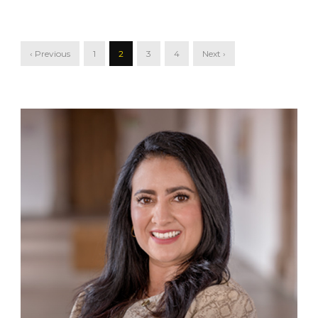
‹ Previous
1
2
3
4
Next ›