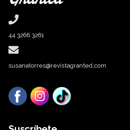
44 3266 3261
susanatorres@revistagranted.com
Suscríbete