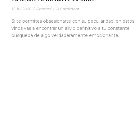
12 Jul 2026
/
Granted
/
0 Comment
Si te permites obsesionarte con su peculiaridad, en estos
vinos vas a encontrar un alivio definitivo a tu constante
búsqueda de algo verdaderamente emocionante.