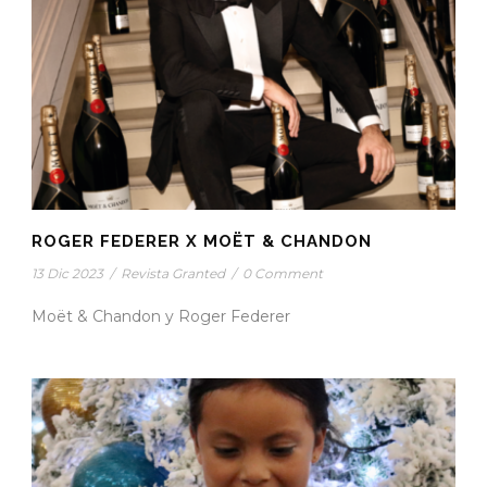
ROGER FEDERER X MOËT & CHANDON
13 Dic 2023
/
Revista Granted
/
0 Comment
Moët & Chandon y Roger Federer