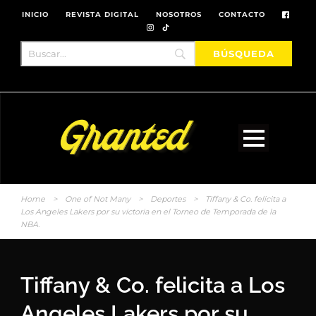
INICIO
REVISTA DIGITAL
NOSOTROS
CONTACTO
Home
>
One of Not Many
>
Deportes
>
Tiffany & Co. felicita a
Los Angeles Lakers por su victoria en el Torneo de Temporada de la
NBA.
Tiffany & Co. felicita a Los
Angeles Lakers por su