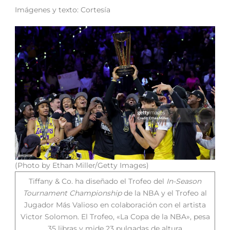
Imágenes y texto: Cortesía
(Photo by Ethan Miller/Getty Images)
Tiffany & Co. ha diseñado el Trofeo del
In-Season
Tournament Championship
de la NBA y el Trofeo al
Jugador Más Valioso en colaboración con el artista
Victor Solomon. El Trofeo, «La Copa de la NBA», pesa
35 libras y mide 23 pulgadas de altura