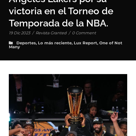
victoria en el Torneo de
Temporada de la NBA.
19 Dic 2023
/
Revista Granted
/
0 Comment
Deportes
,
Lo más reciente
,
Lux Report
,
One of Not
Many