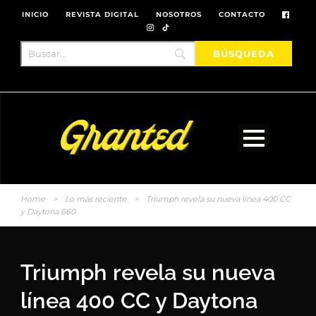
INICIO
REVISTA DIGITAL
NOSOTROS
CONTACTO
Home
>
Lo más reciente
>
Triumph revela su nueva línea 400 CC
y Daytona 660
Triumph revela su nueva
línea 400 CC y Daytona