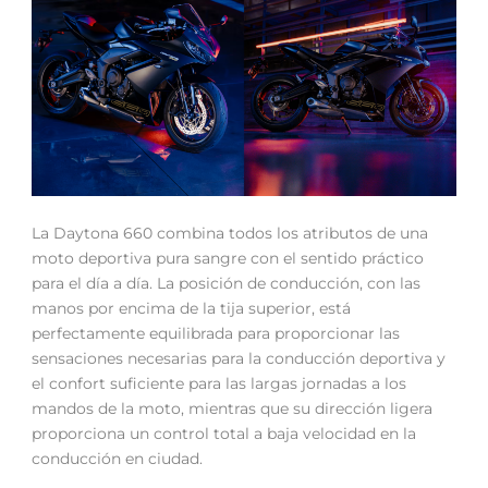
La Daytona 660 combina todos los atributos de una
moto deportiva pura sangre con el sentido práctico
para el día a día. La posición de conducción, con las
manos por encima de la tija superior, está
perfectamente equilibrada para proporcionar las
sensaciones necesarias para la conducción deportiva y
el confort suficiente para las largas jornadas a los
mandos de la moto, mientras que su dirección ligera
proporciona un control total a baja velocidad en la
conducción en ciudad.