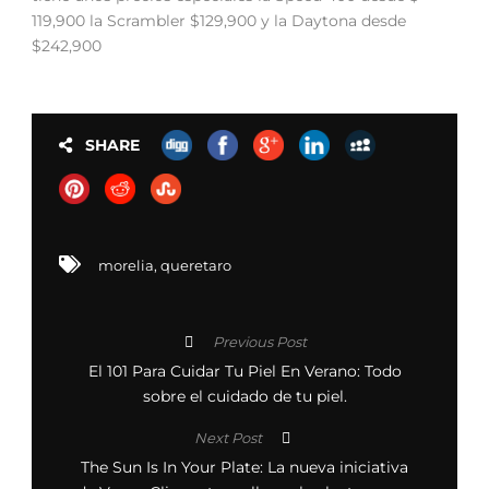
119,900 la Scrambler $129,900 y la Daytona desde
$242,900
SHARE
morelia
,
queretaro
Previous Post
El 101 Para Cuidar Tu Piel En Verano: Todo
sobre el cuidado de tu piel.
Next Post
The Sun Is In Your Plate: La nueva iniciativa