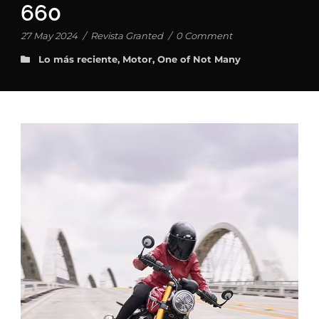
660
27 May 2024
/
Revista Granted
/
0 Comment
Lo más reciente
,
Motor
,
One of Not Many