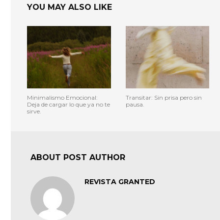
YOU MAY ALSO LIKE
Minimalismo Emocional:
Transitar: Sin prisa pero sin
Deja de cargar lo que ya no te
pausa.
sirve.
ABOUT POST AUTHOR
REVISTA GRANTED