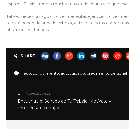
espalda. Tu vida tendrá mucha más claridad una vez que esc
Tal vez necesitas agua, tal vez necesitas ejercicio, tal vez ne
te está dando dolores de cabeza, quizá necesitas comer más.
observarla y atenderla.
SHARE
autoconocimiento
,
autocuidado
,
crecimiento personal
Previous Post
Encuentra el Sentido de Tu Trabajo: Motívate y
reconéctate contigo.