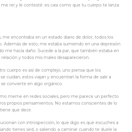
 me reí y le contesté: es casi como que tu cuerpo te lanza
me encontraba en un estado diario de dolor, todos los
uello. Además de esto, me estaba sumiendo en una depresión
odo me hacía daño. Sucede a la par, que también estaba en
 la relación y todos mis males desaparecieron.
tro cuerpo es así de complejo, uno piensa que los
e cuidan, estos viajan y encuentran la forma de salir a
 se convierte en algo orgánico.
como meme en redes sociales, pero me parece un perfecto
ros propios pensamientos. No estamos conscientes de lo
iene que decir.
lucionan con introspección, lo que digo es que escuches a
ndo tienes sed, o saliendo a caminar cuando te duele la