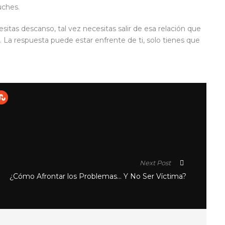
uches.
cesitas descanso, tal vez necesitas salir de esa relación que
 La respuesta puede estar enfrente de ti, solo tienes que
Next Post
¿Cómo Afrontar los Problemas… Y No Ser Víctima?