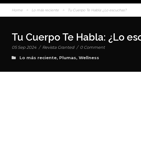
Home
>
Lo más reciente
>
Tu Cuerpo Te Habla: ¿Lo escuchas?
Tu Cuerpo Te Habla: ¿Lo es
05 Sep 2024
/
Revista Granted
/
0 Comment
Lo más reciente
,
Plumas
,
Wellness