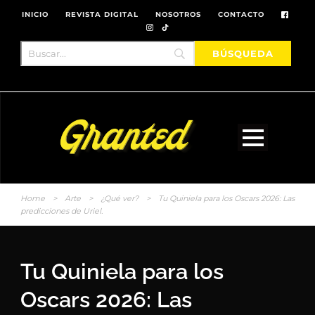
INICIO
REVISTA DIGITAL
NOSOTROS
CONTACTO
Home
>
Arte
>
¿Qué ver?
>
Tu Quiniela para los Oscars 2026: Las
predicciones de Uriel.
Tu Quiniela para los
Oscars 2026: Las