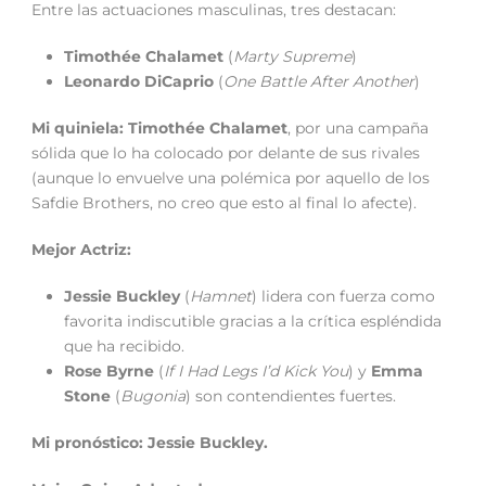
Entre las actuaciones masculinas, tres destacan:
Timothée Chalamet
(
Marty Supreme
)
Leonardo DiCaprio
(
One Battle After Another
)
Mi quiniela:
Timothée Chalamet
, por una campaña
sólida que lo ha colocado por delante de sus rivales
(aunque lo envuelve una polémica por aquello de los
Safdie Brothers, no creo que esto al final lo afecte).
Mejor Actriz:
Jessie Buckley
(
Hamnet
) lidera con fuerza como
favorita indiscutible gracias a la crítica espléndida
que ha recibido.
Rose Byrne
(
If I Had Legs I’d Kick You
) y
Emma
Stone
(
Bugonia
) son contendientes fuertes.
Mi pronóstico:
Jessie Buckley.