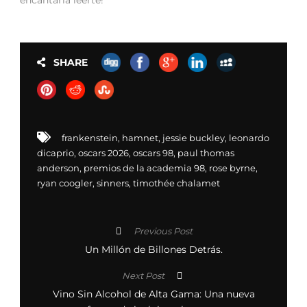
SHARE
frankenstein
,
hamnet
,
jessie buckley
,
leonardo
dicaprio
,
oscars 2026
,
oscars 98
,
paul thomas
anderson
,
premios de la academia 98
,
rose byrne
,
ryan coogler
,
sinners
,
timothée chalamet
Previous Post
Un Millón de Billones Detrás.
Next Post
Vino Sin Alcohol de Alta Gama: Una nueva