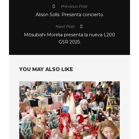
Previous Post
Alison Solís: Presenta concierto.
Next Post
Mitsubishi Morelia presenta la nueva L200
GSR 2025.
YOU MAY ALSO LIKE