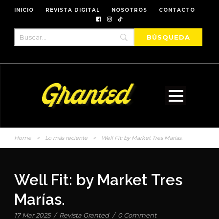
INICIO
REVISTA DIGITAL
NOSOTROS
CONTACTO
Home
>
Lo más reciente
>
Well Fit: by Market Tres Marías.
Well Fit: by Market Tres
Marías.
17 Mar 2025
/
Revista Granted
/
0 Comment