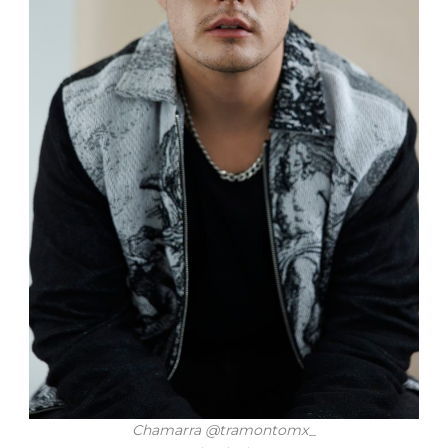
Chamarra @tramontomx_