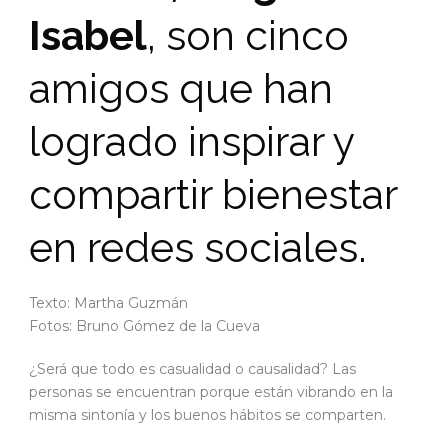
Isabel
, son cinco
amigos que han
logrado inspirar y
compartir bienestar
en redes sociales.
Texto: Martha Guzmán
Fotos: Bruno Gómez de la Cueva
¿Será que todo es casualidad o causalidad? Las
personas se encuentran porque están vibrando en la
misma sintonía y los buenos hábitos se comparten.