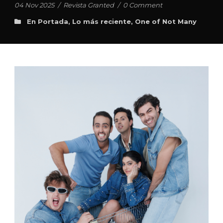
04 Nov 2025
/
Revista Granted
/
0 Comment
En Portada
,
Lo más reciente
,
One of Not Many