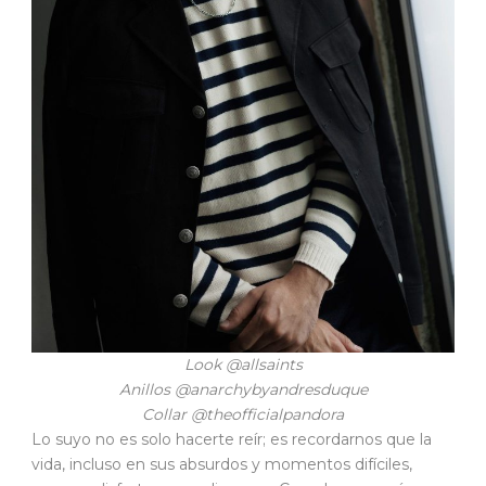
Look @allsaints
Anillos @anarchybyandresduque
Collar @theofficialpandora
Lo suyo no es solo hacerte reír; es recordarnos que la
vida, incluso en sus absurdos y momentos difíciles,