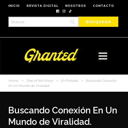
INICIO
REVISTA DIGITAL
NOSOTROS
CONTACTO
Home
>
One of Not Many
>
En Portada
>
Buscando Conexión
En Un Mundo de Viralidad.
Buscando Conexión En Un
Mundo de Viralidad.